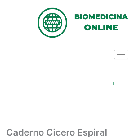
Ir
para
o
conteúdo
Caderno Cicero Espiral