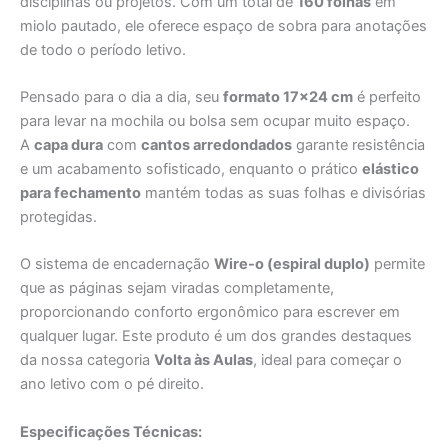
disciplinas ou projetos. Com um total de
160 folhas
em
miolo pautado, ele oferece espaço de sobra para anotações
de todo o período letivo.
Pensado para o dia a dia, seu
formato 17×24 cm
é perfeito
para levar na mochila ou bolsa sem ocupar muito espaço.
A
capa dura
com
cantos arredondados
garante resistência
e um acabamento sofisticado, enquanto o prático
elástico
para fechamento
mantém todas as suas folhas e divisórias
protegidas.
O sistema de encadernação
Wire-o (espiral duplo)
permite
que as páginas sejam viradas completamente,
proporcionando conforto ergonômico para escrever em
qualquer lugar. Este produto é um dos grandes destaques
da nossa categoria
Volta às Aulas
, ideal para começar o
ano letivo com o pé direito.
Especificações Técnicas: