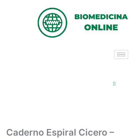
Ir
para
o
conteúdo
Caderno Espiral Cicero –